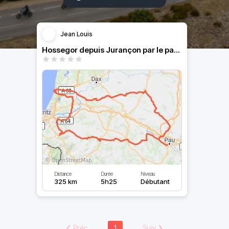
Jean Louis
Hossegor depuis Jurançon par le pays basque
Distance
Durée
Niveau
325 km
5h25
Débutant
❮
Préc
1
Suiv
❯