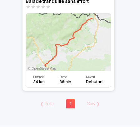
Balade tranquille sans effort
Distance
Durée
Niveau
34 km
36min
Débutant
❮
Préc
1
Suiv
❯