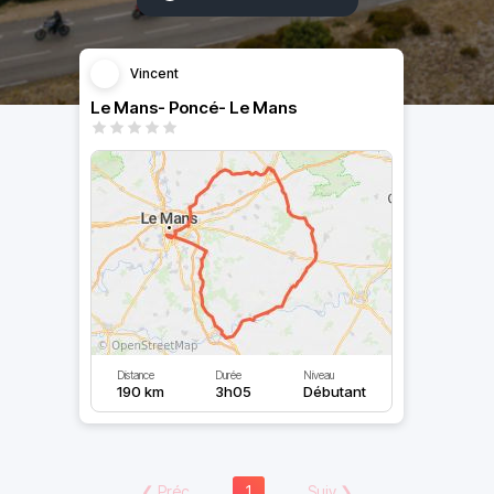
Vincent
Le Mans- Poncé- Le Mans
Distance
Durée
Niveau
190 km
3h05
Débutant
❮
Préc
1
Suiv
❯