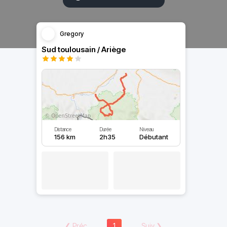
Gregory
Sud toulousain / Ariège
Distance
Durée
Niveau
156 km
2h35
Débutant
❮
Préc
1
Suiv
❯