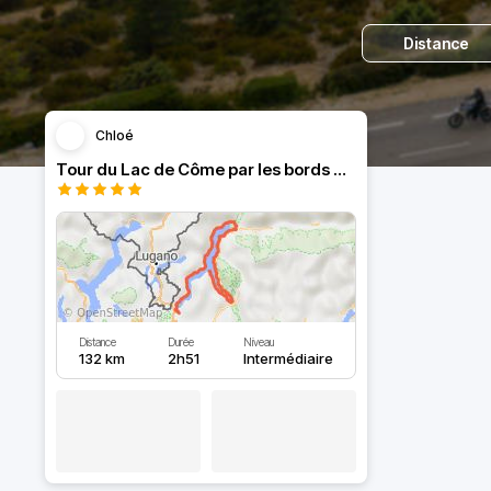
Distance
Chloé
Tour du Lac de Côme par les bords du lac. Vues incroyables.
Distance
Durée
Niveau
132 km
2h51
Intermédiaire