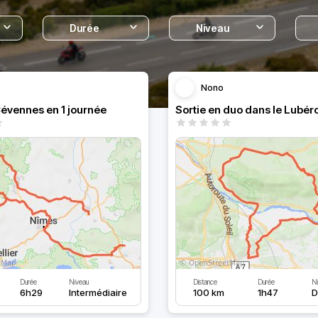
Durée
Niveau
Nono
évennes en 1 journée
Sortie en duo dans le Lubér
Durée
Niveau
Distance
Durée
N
6h29
Intermédiaire
100 km
1h47
D