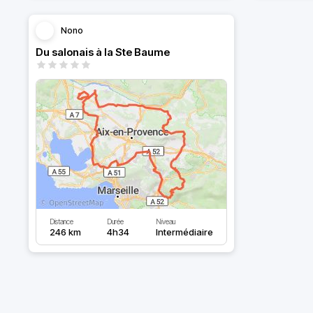
Nono
Du salonais à la Ste Baume
Distance
Durée
Niveau
246 km
4h34
Intermédiaire