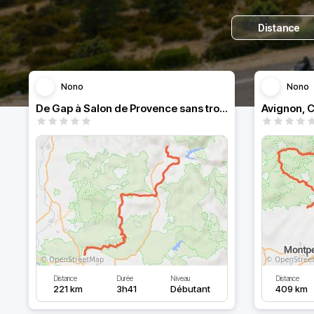
Distance
Nono
Nono
De Gap à Salon de Provence sans trop de lignes droites
Avignon, C
Distance
Durée
Niveau
Distance
221 km
3h41
Débutant
409 km