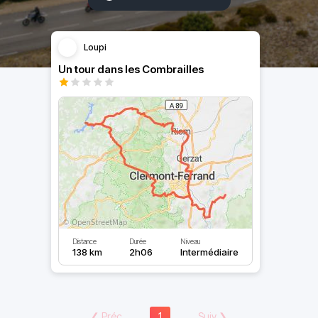
Loupi
Un tour dans les Combrailles
Distance
Durée
Niveau
138 km
2h06
Intermédiaire
❮
Préc
1
Suiv
❯