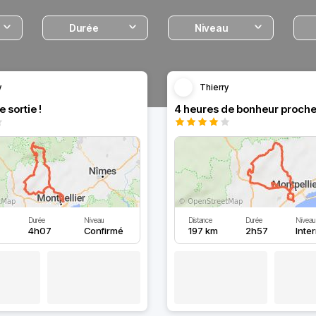
Durée
Niveau
y
Thierry
 sortie !
4 heures de bonheur proche
Durée
Niveau
Distance
Durée
Niveau
4h07
Confirmé
197 km
2h57
Inte