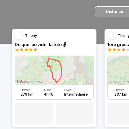
Distance
Thierry
Thierr
De quoi ce vider la tête ✌️
1ere grosse
Distance
Durée
Niveau
Distance
279 km
4h40
Intermédiaire
237 km