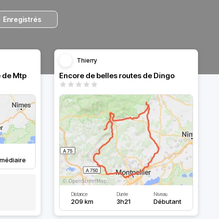
Enregistrés
Thierry
 de Mtp
Encore de belles routes de Dingo
rmédiaire
Distance
Durée
Niveau
209 km
3h21
Débutant