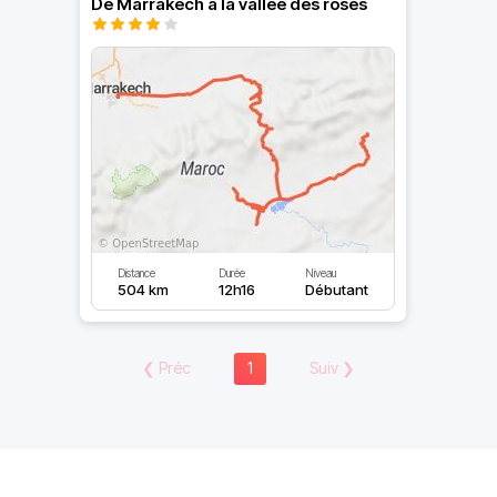
De Marrakech à la vallée des roses
Distance
Durée
Niveau
504 km
12h16
Débutant
❮
Préc
1
Suiv
❯