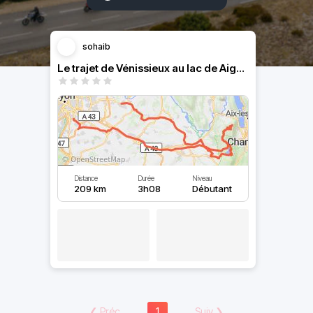
sohaib
Le trajet de Vénissieux au lac de Aiguebelette
Distance
Durée
Niveau
209 km
3h08
Débutant
❮
Préc
1
Suiv
❯