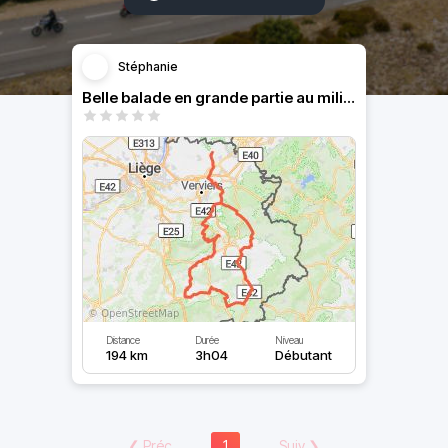
Stéphanie
Belle balade en grande partie au milieu des bois
Distance
Durée
Niveau
194 km
3h04
Débutant
❮
Préc
1
Suiv
❯