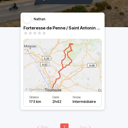
Nathan
Forteresse de Penne / Saint Antonin Noble Val
Distance
Durée
Niveau
173 km
2h42
Intermédiaire
❮
Préc
1
Suiv
❯