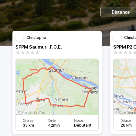
Distance
Christophe
Christ
SPPM Saumur I.F.C.E.
Distance
Durée
Niveau
Distance
33 km
42min
Débutant
26 km