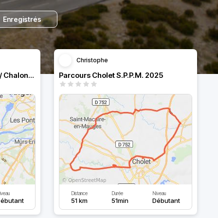
Enregistrés
Christophe
SPPM P1 St Jean de Linières/ Chalonnes
Parcours Cholet S.P.P.M. 2025
iveau
Distance
Durée
Niveau
ébutant
51 km
51min
Débutant