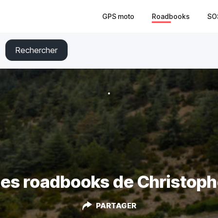
GPS moto
Roadbooks
SO
Rechercher
es roadbooks de Christop
PARTAGER