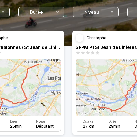
Durée
Niveau
ophe
Christophe
SPPM P2 Chalonnes / St Jean de Linières
Durée
Niveau
Distance
Durée
N
25min
Débutant
27 km
29min
D