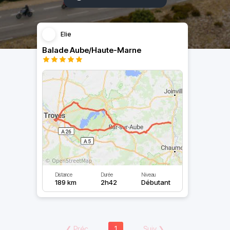
Elie
Balade Aube/Haute-Marne
Distance
Durée
Niveau
189 km
2h42
Débutant
❮
Préc
1
Suiv
❯