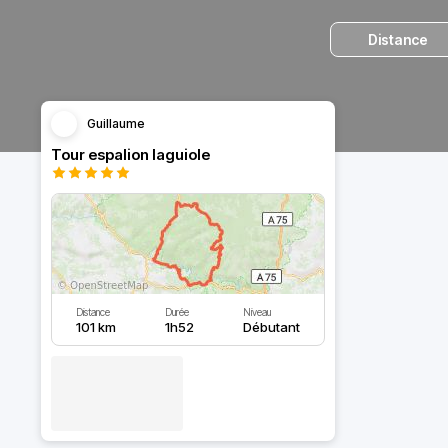
Distance
Guillaume
Tour espalion laguiole
Distance
Durée
Niveau
101 km
1h52
Débutant