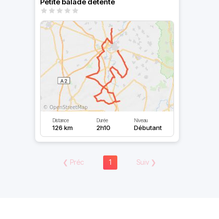
Petite balade détente
Distance
Durée
Niveau
126 km
2h10
Débutant
❮
Préc
1
Suiv
❯