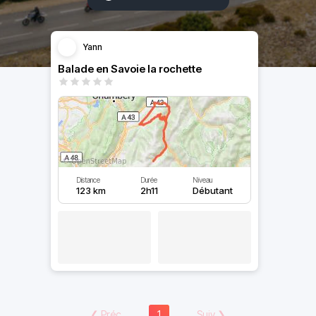
Yann
Balade en Savoie la rochette
Distance
Durée
Niveau
123 km
2h11
Débutant
❮
Préc
1
Suiv
❯