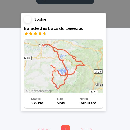
Sophie
Balade des Lacs du Lévézou
Distance
Durée
Niveau
165 km
2h19
Débutant
❮
Préc
1
Suiv
❯