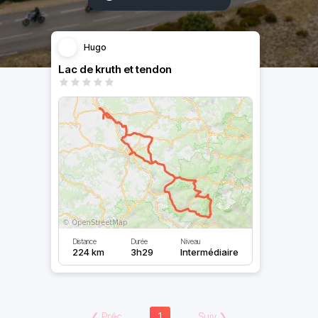
Hugo
Lac de kruth et tendon
Distance
Durée
Niveau
224 km
3h29
Intermédiaire
❮
Préc
1
Suiv
❯