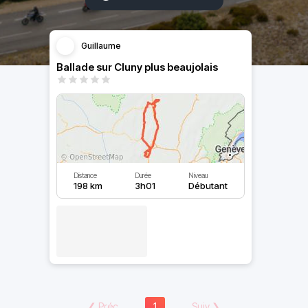
Guillaume
Ballade sur Cluny plus beaujolais
Distance
Durée
Niveau
198 km
3h01
Débutant
❮
Préc
1
Suiv
❯