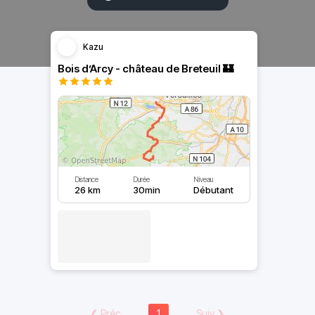
Kazu
Bois d’Arcy - château de Breteuil 🏰
Distance
Durée
Niveau
26 km
30min
Débutant
❮
Préc
1
Suiv
❯