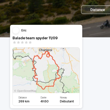
Distance
Eric
Balade team spyder 11/09
Distance
Durée
Niveau
269 km
4h50
Débutant