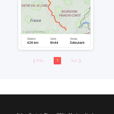
Distance
Durée
Niveau
426 km
6h44
Débutant
❮
Préc
1
Suiv
❯