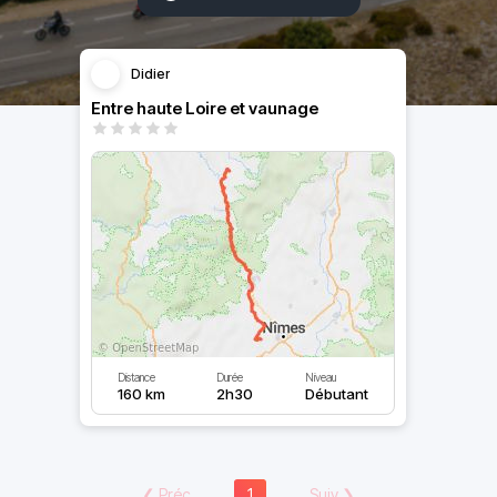
Didier
Entre haute Loire et vaunage
Distance
Durée
Niveau
160 km
2h30
Débutant
❮
Préc
1
Suiv
❯