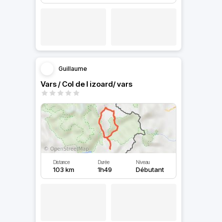
Guillaume
Vars / Col de l izoard/ vars
Distance
Durée
Niveau
103 km
1h49
Débutant