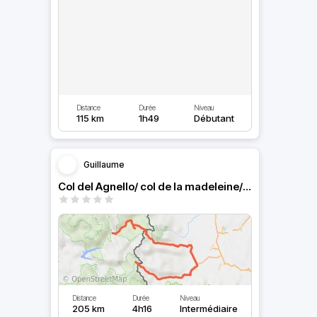
Distance
Durée
Niveau
115 km
1h49
Débutant
Guillaume
Col del Agnello/ col de la madeleine/ col de Vars
Distance
Durée
Niveau
205 km
4h16
Intermédiaire