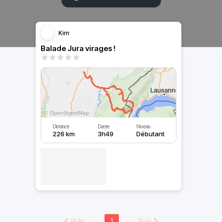
Kim
Balade Jura virages !
Distance
Durée
Niveau
226 km
3h49
Débutant
❮
Préc
1
Suiv
❯