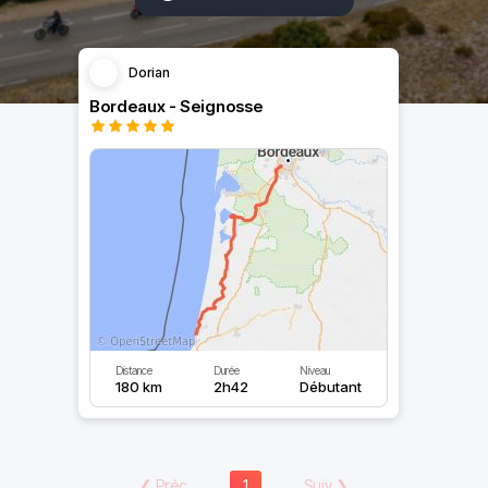
Dorian
Bordeaux - Seignosse
Distance
Durée
Niveau
180 km
2h42
Débutant
❮
Préc
1
Suiv
❯