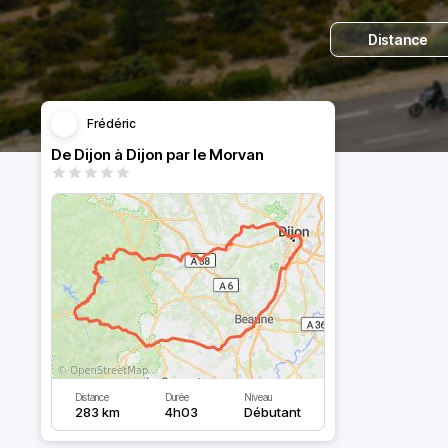
Distance
Frédéric
De Dijon à Dijon par le Morvan
Distance
Durée
Niveau
283 km
4h03
Débutant