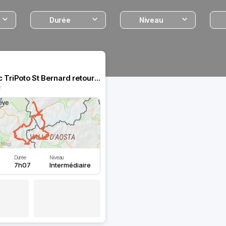
Durée
Niveau
Mont blanc TriPoto St Bernard retour par chamonix
Durée
Niveau
7h07
Intermédiaire