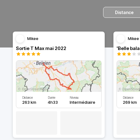
Distance
Mikee
Mikee
Sortie T Max mai 2022
Distance
Durée
Niveau
Distance
263 km
4h33
Intermédiaire
269 km