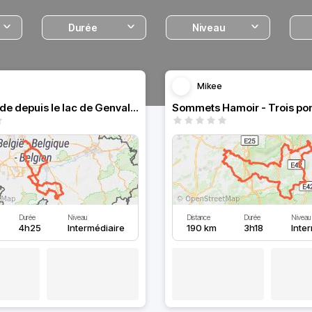
Durée
Niveau
Mikee
'Belle balade depuis le lac de Genval vers les abbayes.
Sommets Hamoir - Trois po
Durée
Niveau
Distance
Durée
Niveau
4h25
Intermédiaire
190 km
3h18
Inte