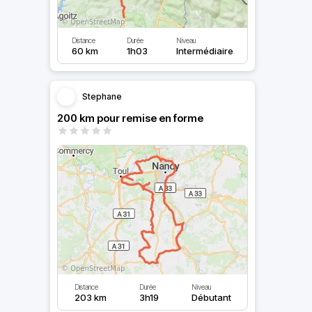
Distance
Durée
Niveau
60 km
1h03
Intermédiaire
Stephane
200 km pour remise en forme
Distance
Durée
Niveau
203 km
3h19
Débutant