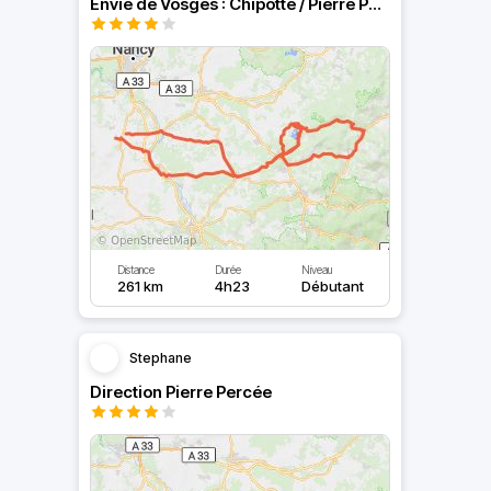
Envie de Vosges : Chipotte / Pierre Percée/ Schirmeck
Distance
Durée
Niveau
261 km
4h23
Débutant
Stephane
Direction Pierre Percée