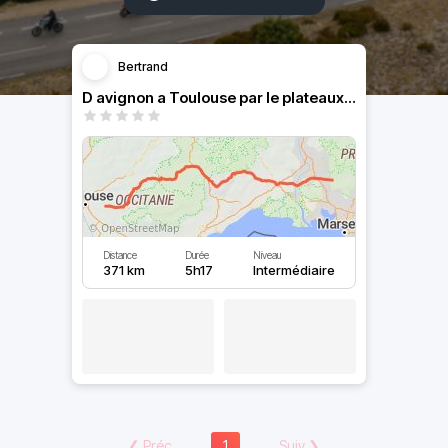
Bertrand
D avignon a Toulouse par le plateaux des causses
Distance
Durée
Niveau
371 km
5h17
Intermédiaire
❮
Préc
1
Suiv
❯