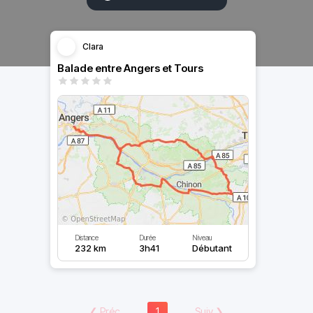
Clara
Balade entre Angers et Tours
Distance
Durée
Niveau
232 km
3h41
Débutant
❮
Préc
1
Suiv
❯