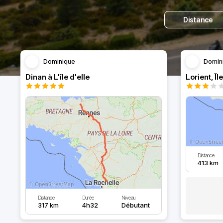
Distance
Dominique
Domin
Dinan à L'île d'elle
Lorient, Îl
Distance
413 km
Distance
Durée
Niveau
317 km
4h32
Débutant