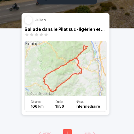
Julien
Ballade dans le Pilat sud-ligérien et nord-ardéchois
Distance
Durée
Niveau
106 km
1h56
Intermédiaire
❮
Préc
1
Suiv
❯