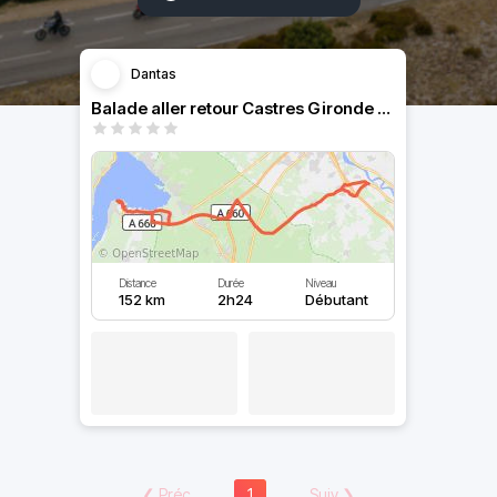
Dantas
Balade aller retour Castres Gironde / Arcachon
Distance
Durée
Niveau
152 km
2h24
Débutant
❮
Préc
1
Suiv
❯