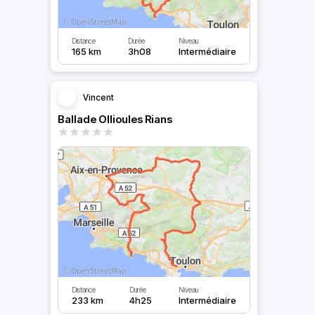
Distance
Durée
Niveau
165 km
3h08
Intermédiaire
Vincent
Ballade Ollioules Rians
Distance
Durée
Niveau
233 km
4h25
Intermédiaire