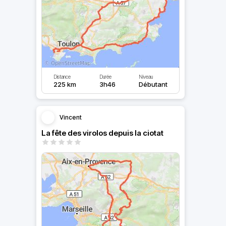
Distance
Durée
Niveau
225 km
3h46
Débutant
Vincent
La fête des virolos depuis la ciotat