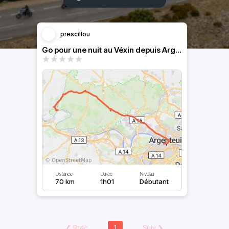
prescillou
Go pour une nuit au Véxin depuis Argenteuil
Distance
Durée
Niveau
70 km
1h01
Débutant
❮
Préc
1
Suiv
❯