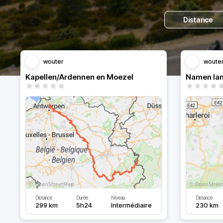
Distance
wouter
woute
Kapellen/Ardennen en Moezel
Namen lan
Distance
Durée
Niveau
Distance
299 km
5h24
Intermédiaire
230 km