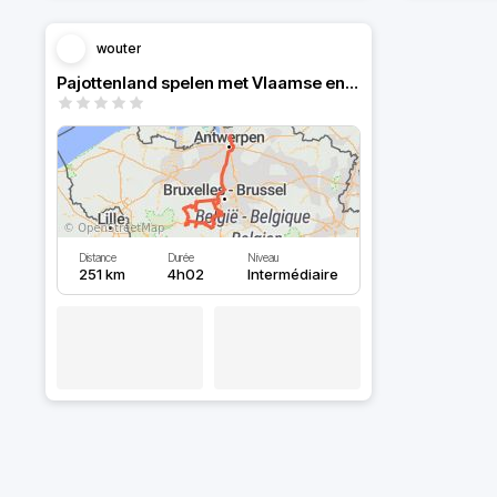
wouter
Pajottenland spelen met Vlaamse en Waalse grens
Distance
Durée
Niveau
251 km
4h02
Intermédiaire