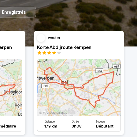
Enregistrés
wouter
erpen
Korte Abdijroute Kempen
Distance
Durée
Niveau
rmédiaire
179 km
3h08
Débutant