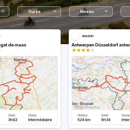
Durée
Niveau
r
wouter
gst de maas
Antwerpen Düsseldorf antw
Durée
Niveau
Distance
Durée
Niveau
3h42
Intermédiaire
524 km
6h34
Inte