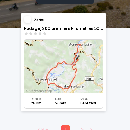
Xavier
Rodage, 200 premiers kilomètres 50 cm³
Distance
Durée
Niveau
28 km
26min
Débutant
❮
Préc
1
Suiv
❯