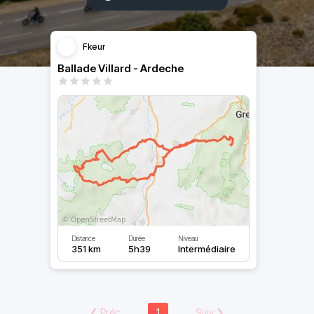
Fkeur
Ballade Villard - Ardeche
Distance
Durée
Niveau
351 km
5h39
Intermédiaire
❮
Préc
1
Suiv
❯