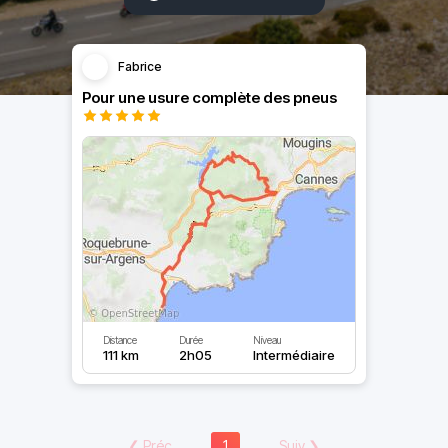
Fabrice
Pour une usure complète des pneus
Distance
Durée
Niveau
111 km
2h05
Intermédiaire
❮
Préc
1
Suiv
❯