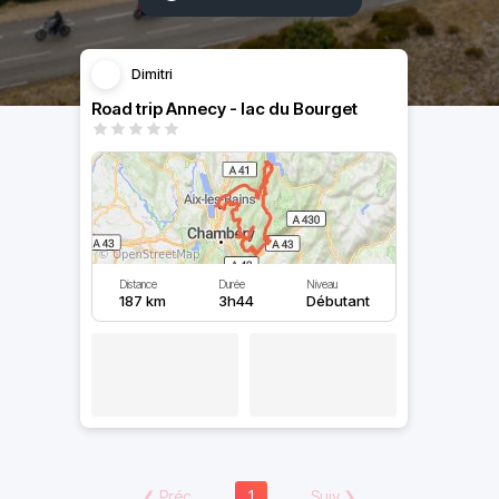
Dimitri
Road trip Annecy - lac du Bourget
Distance
Durée
Niveau
187 km
3h44
Débutant
❮
Préc
1
Suiv
❯