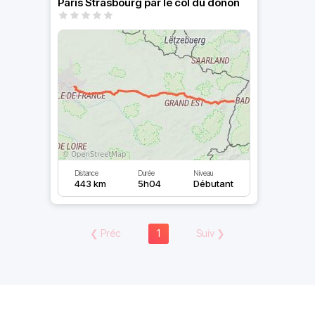
Paris Strasbourg par le col du donon
Distance
Durée
Niveau
443 km
5h04
Débutant
❮
Préc
1
Suiv
❯