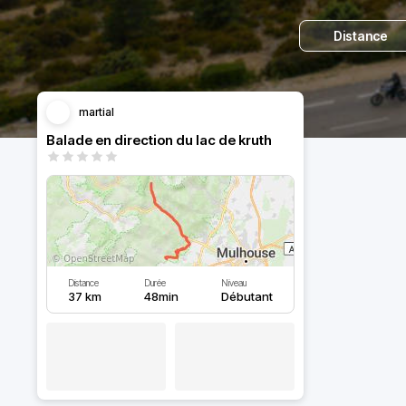
Distance
martial
Balade en direction du lac de kruth
Distance
Durée
Niveau
37 km
48min
Débutant