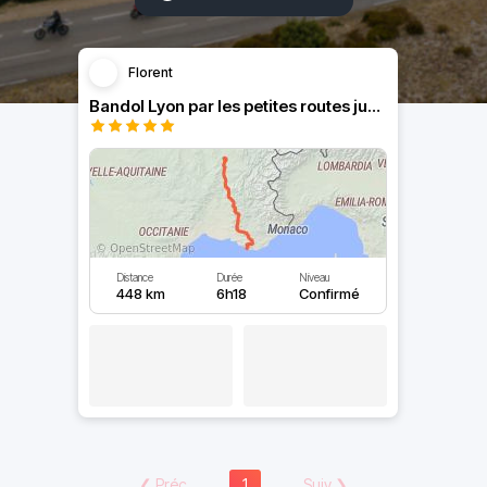
Florent
Bandol Lyon par les petites routes jusque Valence
Distance
Durée
Niveau
448 km
6h18
Confirmé
❮
Préc
1
Suiv
❯