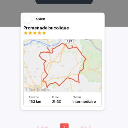
Fabien
Promenade bucolique
Distance
Durée
Niveau
163 km
2h30
Intermédiaire
❮
Préc
1
Suiv
❯