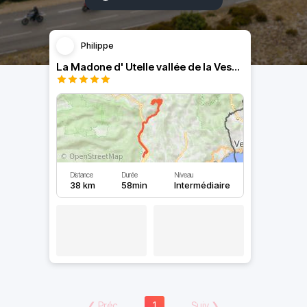
Philippe
La Madone d' Utelle vallée de la Vesubie
Distance
Durée
Niveau
38 km
58min
Intermédiaire
❮
Préc
1
Suiv
❯