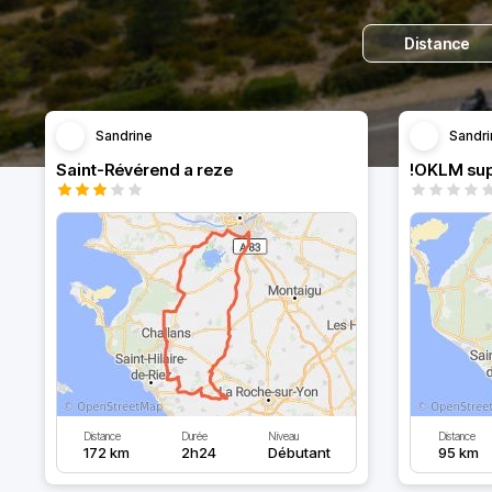
Distance
Sandrine
Sandri
Saint-Révérend a reze
!OKLM sup
Distance
Durée
Niveau
Distance
172 km
2h24
Débutant
95 km