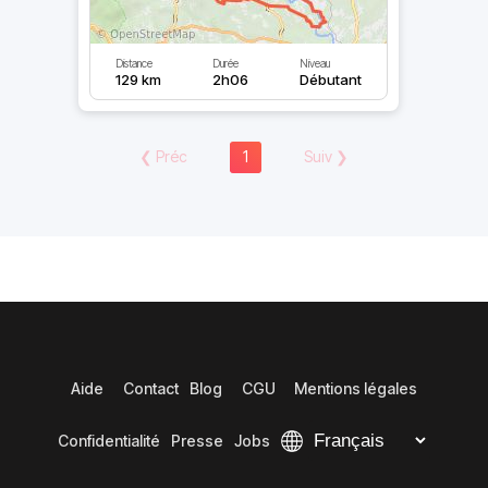
Distance
Durée
Niveau
129 km
2h06
Débutant
❮
Préc
1
Suiv
❯
Aide
Contact
Blog
CGU
Mentions légales
Confidentialité
Presse
Jobs