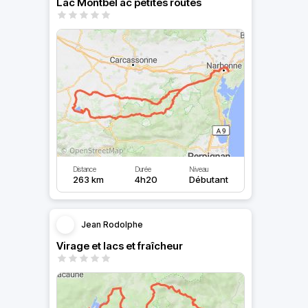
Lac Montbel ac petites routes
Distance
Durée
Niveau
263 km
4h20
Débutant
Jean Rodolphe
Virage et lacs et fraîcheur